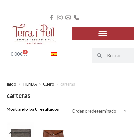
0
0,00
€
Inicio
>
TIENDA
>
Cuero
>
carteras
carteras
Mostrando los 8 resultados
Orden predeterminado