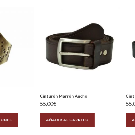
Cinturón Marrón Ancho
Cint
55,00
€
55,
IONES
AÑADIR AL CARRITO
A