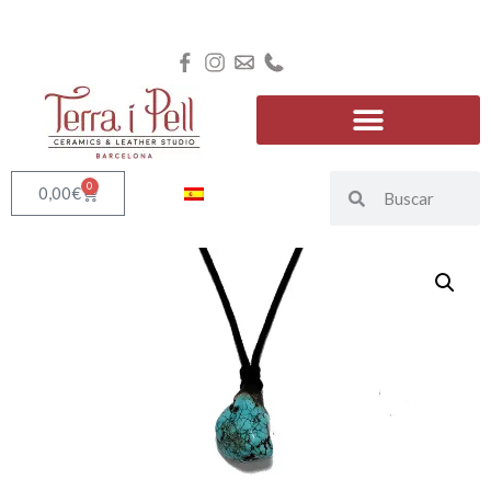
0
0,00
€