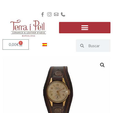
0
0,00
€