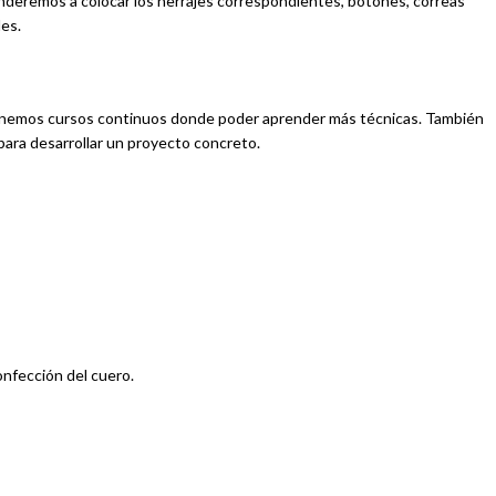
renderemos a colocar los herrajes correspondientes, botones, correas
les.
l tenemos cursos continuos donde poder aprender más técnicas. También
para desarrollar un proyecto concreto.
onfección del cuero.