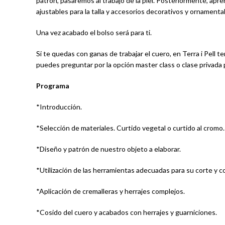
patrón, pasaremos al trabajo de la piel. Posteriormente, ap
ajustables para la talla y accesorios decorativos y ornamenta
Una vez acabado el bolso será para ti.
Si te quedas con ganas de trabajar el cuero, en Terra i Pel
puedes preguntar por la opción master class o clase privada 
Programa
*Introducción.
*Selección de materiales. Curtido vegetal o curtido al cromo.
*Diseño y patrón de nuestro objeto a elaborar.
*Utilización de las herramientas adecuadas para su corte y c
*Aplicación de cremalleras y herrajes complejos.
*Cosido del cuero y acabados con herrajes y guarniciones.