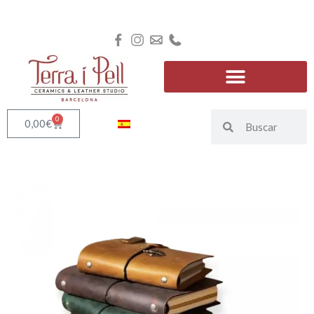
0
0,00
€