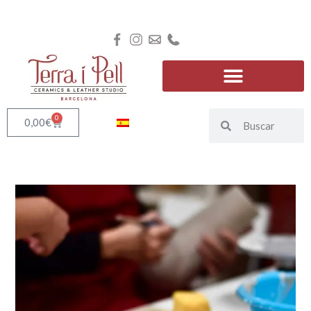
0
0,00
€