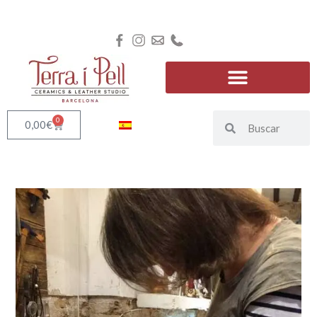
0
0,00
€