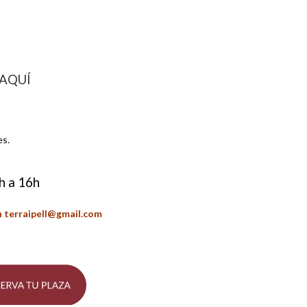
o AQUÍ
es.
h a 16h
n terraipell@gmail.com