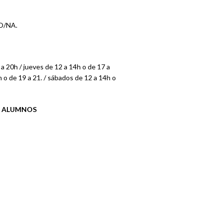
O/NA.
a 20h / jueves de 12 a 14h o de 17 a
h o de 19 a 21. / sábados de 12 a 14h o
S ALUMNOS