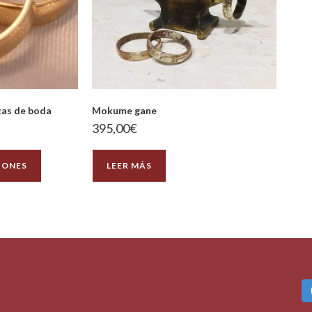
nzas de boda
Mokume gane
395,00
€
IONES
LEER MÁS