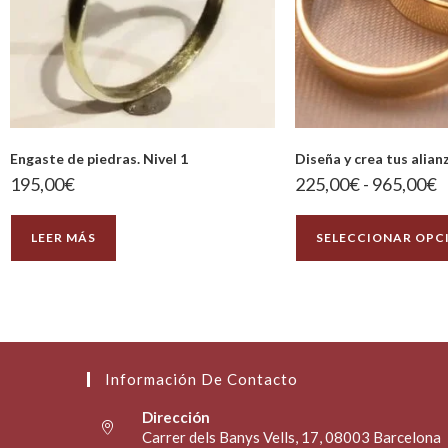
Engaste de piedras. Nivel 1
Diseña y crea tus alia
195,00
€
225,00
€
-
965,00
€
LEER MÁS
SELECCIONAR OPC
Información De Contacto
Dirección
Carrer dels Banys Vells, 17, 08003 Barcelona