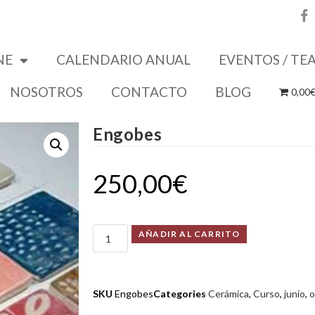
NE
CALENDARIO ANUAL
EVENTOS / TE
NOSOTROS
CONTACTO
BLOG
0,00
Engobes
250,00
€
AÑADIR AL CARRITO
SKU
Engobes
Categories
Cerámica
,
Curso
,
junio
,
o