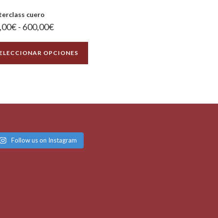
erclass cuero
,00
€
-
600,00
€
ELECCIONAR OPCIONES
Follow us on Instagram