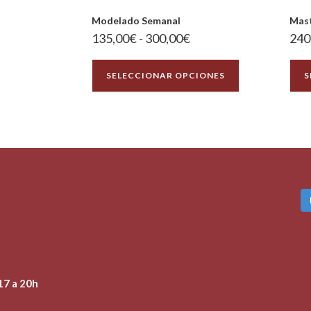
Modelado Semanal
Mast
135,00
€
-
300,00
€
240
SELECCIONAR OPCIONES
S
17 a 20h