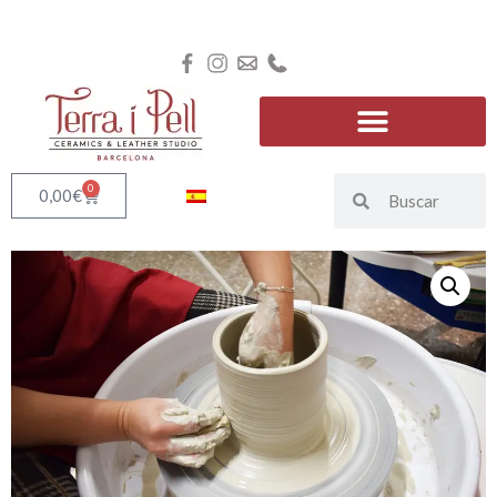
0
0,00
€