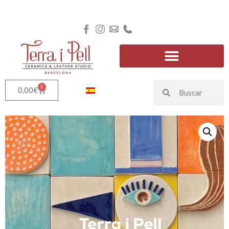
0
0,00
€