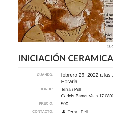
CER
INICIACIÓN CERAMIC
febrero 26, 2022 a las
CUANDO:
Horaria
DONDE:
Terra i Pell
C/ dels Banys Vells 17 080
PRECIO:
50€
CONTACTO:
Terra i Pell